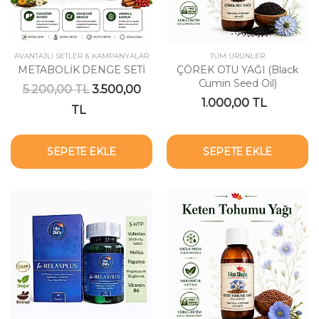
AVANTAJLI SETLER & KAMPANYALAR
TÜM ÜRÜNLER
METABOLİK DENGE SETİ
ÇÖREK OTU YAĞI (Black
Cumin Seed Oil)
5.200,00 TL
3.500,00
1.000,00 TL
TL
SEPETE EKLE
SEPETE EKLE