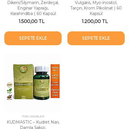
Dikeni/Silymarin, Zerdeçal,
Vulgaris, Myo-inositol,
Enginar Yaprağı,
Tarçın, Krom Pikolinat | 60
Karahindiba | 60 Kapsül
Kapsül
1.500,00 TL
1.200,00 TL
SEPETE EKLE
SEPETE EKLE
TÜM ÜRÜNLER
KUDMASTIC – Kudret Narı,
Damla Sakızı,